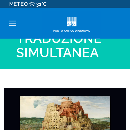
METEO
31°C
TAG:
TRADUZIONE
SIMULTANEA