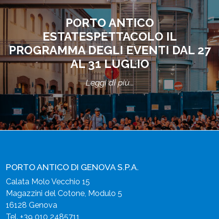
PORTO ANTICO
ESTATESPETTACOLO IL
PROGRAMMA DEGLI EVENTI DAL 27
AL 31 LUGLIO
Leggi di più...
PORTO ANTICO DI GENOVA S.P.A.
Calata Molo Vecchio 15
Magazzini del Cotone, Modulo 5
16128 Genova
Tel.
+39 010 2485711