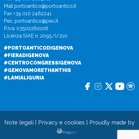
Mail
portoantico@portoantico.it
Fax +39 010 2462241
Pec:
portoantico@pec.it
P.Iva: 03502260106
Licenza SIAE n. 2095/I/210
#PORTOANTICODIGENOVA
#FIERADIGENOVA
#CENTROCONGRESSIGENOVA
#GENOVAMORETHANTHIS
#LAMIALIGURIA
Note legali
|
Privacy e cookies
|
Proudly made by