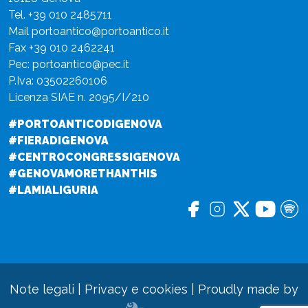
Tel.
+39 010 2485711
Mail
portoantico@portoantico.it
Fax +39 010 2462241
Pec:
portoantico@pec.it
P.Iva: 03502260106
Licenza SIAE n. 2095/I/210
#PORTOANTICODIGENOVA
#FIERADIGENOVA
#CENTROCONGRESSIGENOVA
#GENOVAMORETHANTHIS
#LAMIALIGURIA
Note legali
|
Privacy e cookies
|
Proudly made by