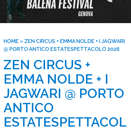
HOME
»
ZEN CIRCUS + EMMA NOLDE + I JAGWARI
@ PORTO ANTICO ESTATESPETTACOLO 2026
ZEN CIRCUS + 
EMMA NOLDE + I 
JAGWARI @ PORTO 
ANTICO 
ESTATESPETTACOL