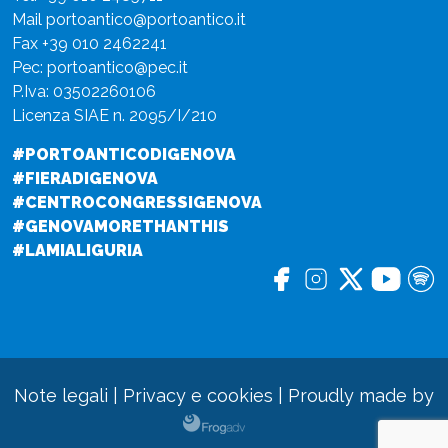
Mail
portoantico@portoantico.it
Fax +39 010 2462241
Pec:
portoantico@pec.it
P.Iva: 03502260106
Licenza SIAE n. 2095/I/210
#PORTOANTICODIGENOVA
#FIERADIGENOVA
#CENTROCONGRESSIGENOVA
#GENOVAMORETHANTHIS
#LAMIALIGURIA
Note legali
|
Privacy e cookies
|
Proudly made by