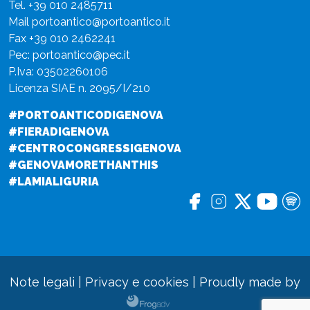
Tel.
+39 010 2485711
Mail
portoantico@portoantico.it
Fax +39 010 2462241
Pec:
portoantico@pec.it
P.Iva: 03502260106
Licenza SIAE n. 2095/I/210
#PORTOANTICODIGENOVA
#FIERADIGENOVA
#CENTROCONGRESSIGENOVA
#GENOVAMORETHANTHIS
#LAMIALIGURIA
Note legali
|
Privacy e cookies
|
Proudly made by