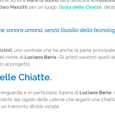
zione sonora
Mare di Suono
sarà dedicata al
musicist
teo Manzitti
per un luogo, l’
Isola delle Chiatte
, ded
ne sonora umana, senza l’ausilio della tecnolog
istinti
, uno centrale che ha anche la parte principale, 
del nome di
Luciano Berio
. Gli artisti saranno quelli 
to al progetto.
elle Chiatte.
vanguardia e in particolare l’opera di
Luciano Berio
,
rodotti dal cigolio delle catene che legano una chiatta 
 un tramonto d’inizio estate.