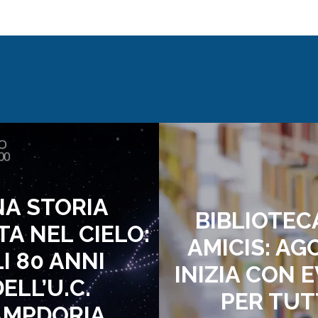
A STORIA
BIBLIOTEC
TA NEL CIELO:
AMICIS: AG
I 80 ANNI
INIZIA CON 
ELL’U.C.
PER TUT
AMPDORIA