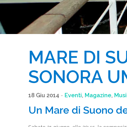
MARE DI S
SONORA U
18 Giu 2014
-
Eventi
,
Magazine
,
Musi
Un Mare di Suono de