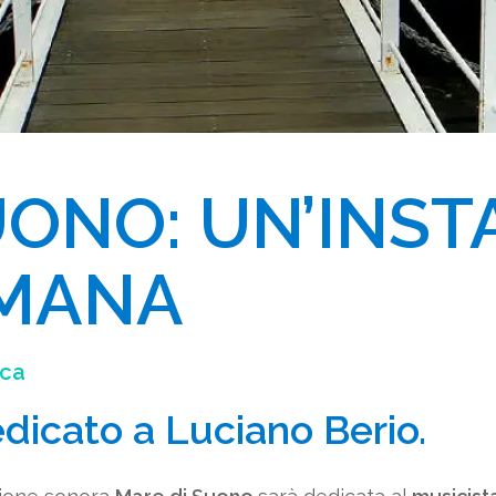
UONO: UN’INST
MANA
ca
dicato a Luciano Berio.