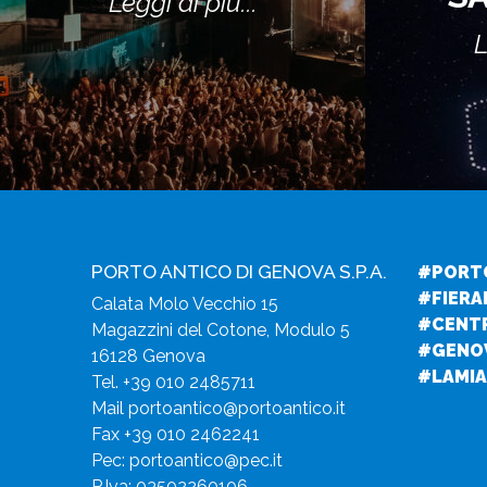
Leggi di più...
L
PORTO ANTICO DI GENOVA S.P.A.
#PORT
#FIERA
Calata Molo Vecchio 15
#CENT
Magazzini del Cotone, Modulo 5
#GENO
16128 Genova
#LAMIA
Tel.
+39 010 2485711
Mail
portoantico@portoantico.it
Fax +39 010 2462241
Pec:
portoantico@pec.it
P.Iva: 03502260106