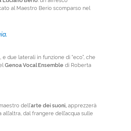
a Luciano Berio
: un affresco
icato al Maestro Berio scomparso nel
ia.
e due laterali in funzione di “eco”, che
del
Genoa Vocal Ensemble
di Roberta
 maestro dell’
arte dei suoni,
apprezzerà
all’altra, dal frangere dell’acqua sulle