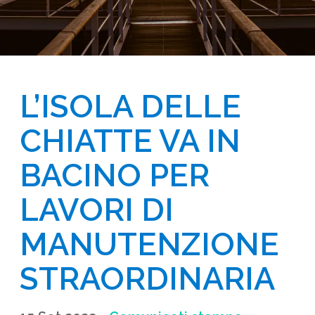
L’ISOLA DELLE 
CHIATTE VA IN 
BACINO PER 
LAVORI DI 
MANUTENZIONE 
STRAORDINARIA