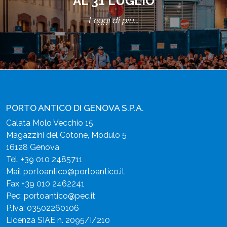
AL 31 LUGLIO
Leggi di più...
PORTO ANTICO DI GENOVA S.P.A.
Calata Molo Vecchio 15
Magazzini del Cotone, Modulo 5
16128 Genova
Tel.
+39 010 2485711
Mail
portoantico@portoantico.it
Fax +39 010 2462241
Pec:
portoantico@pec.it
P.Iva: 03502260106
Licenza SIAE n. 2095/I/210